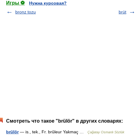
Игры ⚽
Нужна курсовая?
bronz tozu
brüt
Смотреть что такое "brülör" в других словарях:
brülör
— is., tek., Fr. brûleur Yakmaç …
Çağatay Osmanlı Sözlük