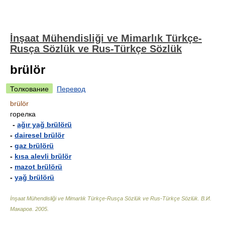
İnşaat Mühendisliği ve Mimarlık Türkçe-
Rusça Sözlük ve Rus-Türkçe Sözlük
brülör
Толкование
Перевод
brülör
горелка
-
ağır yağ brülörü
-
dairesel brülör
-
gaz brülörü
-
kısa alevli brülör
-
mazot brülörü
-
yağ brülörü
İnşaat Mühendisliği ve Mimarlık Türkçe-Rusça Sözlük ve Rus-Türkçe Sözlük
.
В.И.
Макаров
.
2005
.