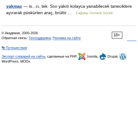
yakmaç
— is., cı, tek. Sıvı yakıtı kolayca yanabilecek taneciklere
ayırarak püskürten araç, brülör …
Çağatay Osmanlı Sözlük
© Академик, 2000-2026
18+
Обратная связь:
Техподдержка
,
Реклама на сайте
👣 Путешествия
Экспорт словарей на сайты
, сделанные на PHP,
Joomla,
Drupal,
WordPress, MODx.